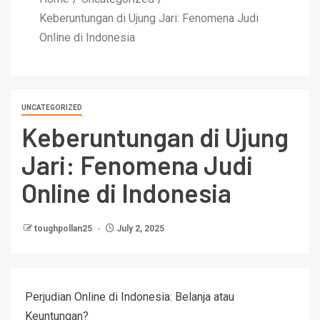
Keberuntungan di Ujung Jari: Fenomena Judi
Online di Indonesia
UNCATEGORIZED
Keberuntungan di Ujung
Jari: Fenomena Judi
Online di Indonesia
toughpollan25
July 2, 2025
Perjudian Online di Indonesia: Belanja atau
Keuntungan?