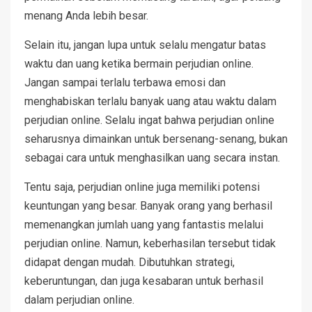
menang Anda lebih besar.
Selain itu, jangan lupa untuk selalu mengatur batas
waktu dan uang ketika bermain perjudian online.
Jangan sampai terlalu terbawa emosi dan
menghabiskan terlalu banyak uang atau waktu dalam
perjudian online. Selalu ingat bahwa perjudian online
seharusnya dimainkan untuk bersenang-senang, bukan
sebagai cara untuk menghasilkan uang secara instan.
Tentu saja, perjudian online juga memiliki potensi
keuntungan yang besar. Banyak orang yang berhasil
memenangkan jumlah uang yang fantastis melalui
perjudian online. Namun, keberhasilan tersebut tidak
didapat dengan mudah. Dibutuhkan strategi,
keberuntungan, dan juga kesabaran untuk berhasil
dalam perjudian online.